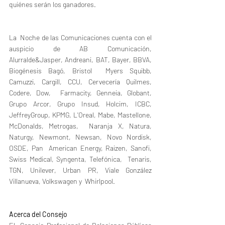
quiénes serán los ganadores.
La  Noche de las Comunicaciones cuenta con el 
auspicio de AB Comunicación, 
Alurralde&Jasper, Andreani, BAT, Bayer, BBVA, 
Biogénesis Bagó, Bristol  Myers Squibb, 
Camuzzi, Cargill, CCU, Cervecería Quilmes, 
Codere, Dow,  Farmacity, Genneia, Globant, 
Grupo Arcor, Grupo Insud, Holcim, ICBC,  
JeffreyGroup, KPMG, L’Oreal, Mabe, Mastellone, 
McDonalds, Metrogas,  Naranja X, Natura, 
Naturgy, Newmont, Newsan, Novo Nordisk, 
OSDE, Pan  American Energy, Raizen, Sanofi, 
Swiss Medical, Syngenta, Telefónica,  Tenaris, 
TGN, Unilever, Urban PR, Viale González 
Villanueva, Volkswagen y  Whirlpool.
Acerca del Consejo 