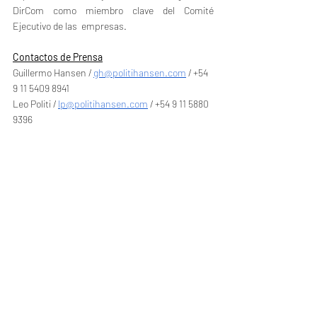
DirCom como miembro clave del Comité 
Ejecutivo de las  empresas.
Contactos de Prensa
Guillermo Hansen / 
gh@politihansen.com
 / +54 
9 11 5409 8941
Leo Politi / 
lp@politihansen.com
 / +54 9 11 5880 
9396
Contacto de Prensa
Nicolás Torres Reviglio / 
nicolastorresreviglio@gmail.com
 / +54 9 3513 
798973
Entradas recientes
Ver todo