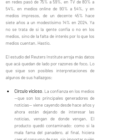
en redes pasó de 75% a 59%, en TV de 80% a 
54%, en medios online de 90% a 54%, y en 
medios impresos, de un decente 45% hace 
siete años a un modestísimo 14% en 2024. Ya 
no se trata de si la gente confía o no en los 
medios, sino de la falta de interés por lo que los 
medios cuentan. Hastío.
El estudio del Reuters Institute arroja más datos 
que acá quedan de lado por razones de foco. Lo 
que sigue son posibles interpretaciones de 
algunos de sus hallazgos:
Círculo vicioso
. La confianza en los medios 
—que son los principales generadores de 
noticias— viene cayendo desde hace años y 
ahora están dejando de interesar las 
noticias, vengan de donde vengan. El 
producto quedó contaminado: como si la 
mala fama del panadero, al final, hiciera 
caer el consumo de pan, sin importar quién 