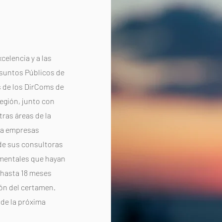
elencia y a las
Asuntos Públicos de
 de los DirComs de
egión, junto con
tras áreas de la
da empresas
 de sus consultoras
mentales que hayan
 hasta 18 meses
ión del certamen.
 de la próxima