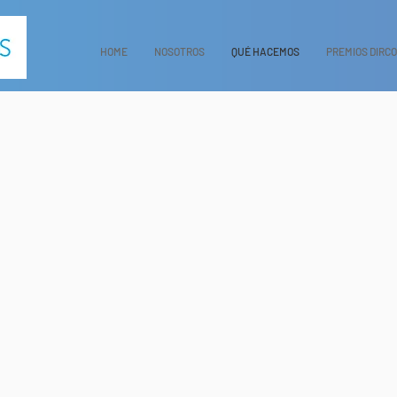
HOME
NOSOTROS
QUÉ HACEMOS
PREMIOS DIRC
Premios DIRCOMS
Reconocimientos
Encuentros
Conectados
Comms
Encuenstas DIRCOMS
Eventos de Relacionamient