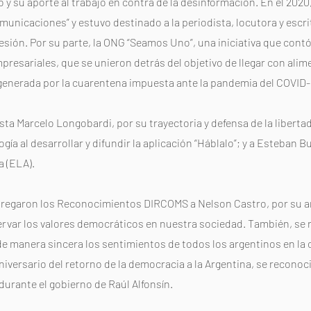
y su aporte al trabajo en contra de la desinformación. En el 2020
municaciones” y estuvo destinado a la periodista, locutora y escr
ofesión. Por su parte, la ONG “Seamos Uno”, una iniciativa que cont
mpresariales, que se unieron detrás del objetivo de llegar con ali
 generada por la cuarentena impuesta ante la pandemia del COVID-
sta Marcelo Longobardi, por su trayectoria y defensa de la liberta
a al desarrollar y difundir la aplicación “Háblalo”; y a Esteban Bul
a (ELA).
entregaron los Reconocimientos DIRCOMS a Nelson Castro, por su a
rvar los valores democráticos en nuestra sociedad. También, se re
de manera sincera los sentimientos de todos los argentinos en la 
niversario del retorno de la democracia a la Argentina, se reconoc
 durante el gobierno de Raúl Alfonsín.