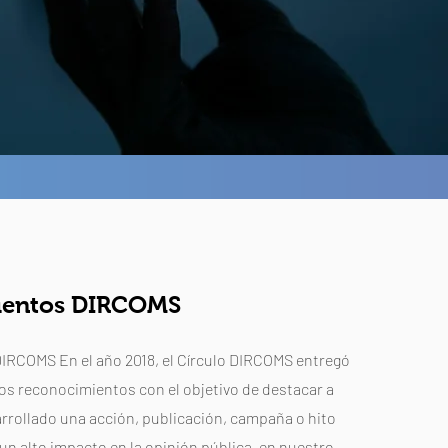
ientos DIRCOMS
RCOMS En el año 2018, el Círculo DIRCOMS entregó
os reconocimientos con el objetivo de destacar a
rrollado una acción, publicación, campaña o hito
n alto impacto en la opinión pública, en nuestro