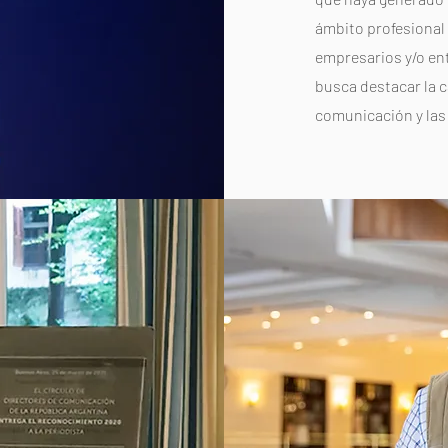
ámbito profesional
empresarios y/o en
busca destacar la c
comunicación y las 