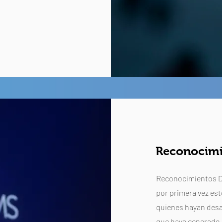
Reconocim
Reconocimientos DI
por primera vez est
quienes hayan desa
que haya generado u