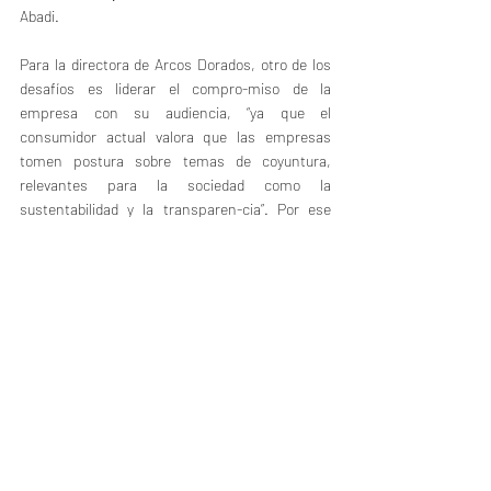
Abadi.
Para la directora de Arcos Dorados, otro de los 
desafíos es liderar el compro-miso de la 
empresa con su audiencia, “ya que el 
consumidor actual valora que las empresas 
tomen postura sobre temas de coyuntura, 
relevantes para la sociedad como la 
sustentabilidad y la transparen-cia”. Por ese 
motivo, dice, “es clave enfo-car los esfuerzos de 
comunicación a los valores y propósitos de la 
organización y, a la vez, identificar a tiempo y 
gestionar de manera honesta cualquier 
problema de comunicación de la compañía”.La 
pandemia, coinciden, fue una bi-sagra. “Provocó 
un giro de 180° en los planes de todas las 
empresas y por en-de, en las comunicaciones –
dice Abadi-. En este sentido, fue preciso 
repensar la comunicación con nuestros 
públicos”.Seiguer indica que el foco estuvo 